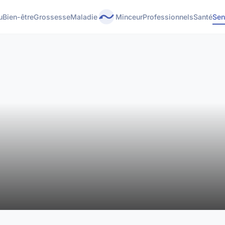
u
Bien-être
Grossesse
Maladie
Minceur
Professionnels
Santé
Sen