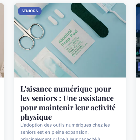
SENIORS
L'aisance numérique pour
les seniors : Une assistance
pour maintenir leur activité
physique
L'adoption des outils numériques chez les
seniors est en pleine expansion,
principalement grâce à leur capacité à